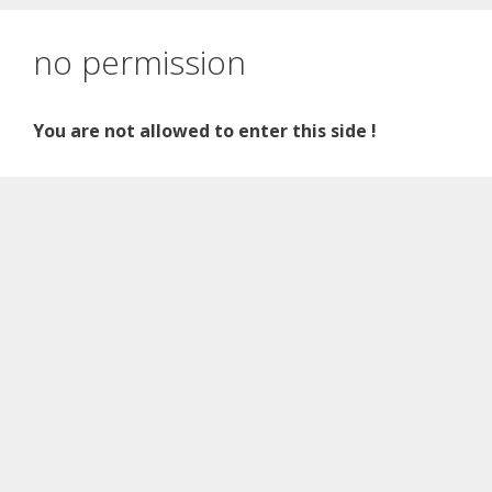
Zum
Inhalt
no permission
springen
You are not allowed to enter this side !